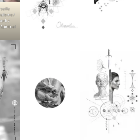
eille
éalisme /
work /
Spiritual