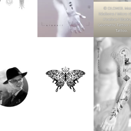
© OLONEIL Mars
Réalisme / Micro r
Fineline / Black
Géometric Tattoo / 
Tattoo.