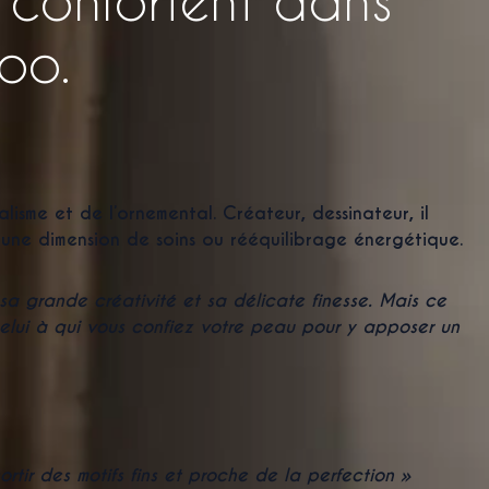
oo.
alisme
et de
l’ornemental
. Créateur, dessinateur, il
s une dimension de
soins
ou r
ééquilibrage énergétique
.
sa grande créativité et sa délicate finesse. Mais ce
ie celui à qui vous confiez votre peau pour y apposer un
rtir des motifs fins et proche de la perfection »