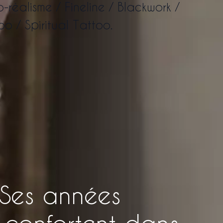
-réalisme / Fineline / Blackwork /
o / Spiritual Tattoo.
 Ses années
e confortent dans