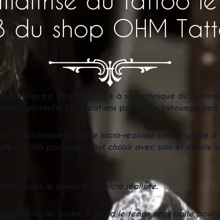
23 du shop OHM Tatt
e ses tattoos est étroitement lié à sa technique du
microré
erche spirituelle. Ses créations portent le tatouage ver
s la technique qu’est le micro-réalisme surtout grâce à 
atoueur. Voilà pourquoi il faut choisir avec soin et minut
rtiste dans le domaine du micro réalisme.
u de toile de maître. Il prend le temps nécessaire pour so