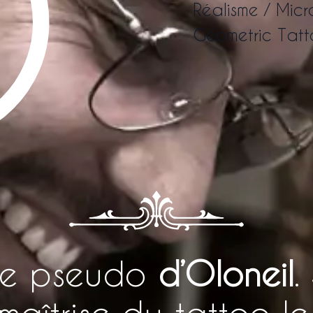
Réalisme / Micro
Géometric Tatto
 le pseudo
d’Oloneil
.
maîtrise du tattoo l