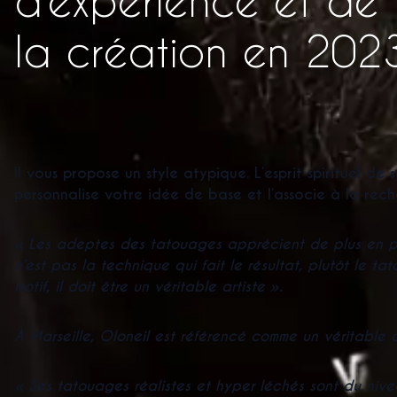
la création en 20
Il vous propose un style atypique. L’esprit spirituel d
personnalise votre idée de base et l’associe à la rech
« Les adeptes des tatouages apprécient de plus en plu
n’est pas la technique qui fait le résultat, plutôt le t
motif, il doit être un véritable artiste ».
À Marseille, Oloneil est référencé comme un véritable a
« Ses tatouages réalistes et hyper léchés sont du nivea